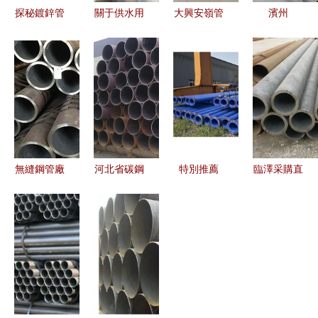
探秘鍍鋅管
關于供水用
大興安嶺管
濱州
生產之道
Q235B螺旋
件選購指南
159*14無
民心鋼管以
鋼管（外徑
埋地3PE防
縫鋼管產品
品質鑄就信
1920）及
腐鋼管廠家
圖片與管件
賴
配套閥門的
在線服務解
展示
價格分析
析
無縫鋼管廠
河北省碳鋼
特別推薦
臨澤采購直
家產品規格
無縫鋼管的
大理地埋涂
縫鋼管與閥
與閥門的配
制造業現狀
塑復合鋼管
門的省錢攻
套應用指南
與工藝分析
在閥門系統
略
中的卓越應
用與質量保
障