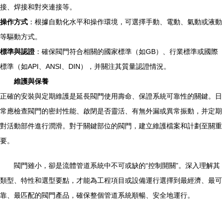
接、焊接和對夾連接等。
操作方式
：根據自動化水平和操作環境，可選擇手動、電動、氣動或液動
等驅動方式。
標準與認證
：確保閥門符合相關的國家標準（如GB）、行業標準或國際
標準（如API、ANSI、DIN），并關注其質量認證情況。
維護與保養
正確的安裝與定期維護是延長閥門使用壽命、保證系統可靠性的關鍵。日
常應檢查閥門的密封性能、啟閉是否靈活、有無外漏或異常振動，并定期
對活動部件進行潤滑。對于關鍵部位的閥門，建立維護檔案和計劃至關重
要。
閥門雖小，卻是流體管道系統中不可或缺的“控制開關”。深入理解其
類型、特性和選型要點，才能為工程項目或設備運行選擇到最經濟、最可
靠、最匹配的閥門產品，確保整個管道系統順暢、安全地運行。