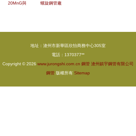
20MnG與
螺旋鋼管廠
16MnD無
現代工業的
縫鋼管管件
動脈鑄造者
性能及應用
對比解析
地址：滄州市新華區欣怡商務中心305室
電話：1370377**
Copyright © 2026
www.jurongshi.com.cn
鋼管
滄州鎮宇鋼管有限公司
鋼管
版權所有
Sitemap