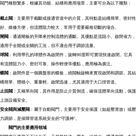
閥門種類繁多，根據其功能、結構和應用場景，主要可分為以下幾類：
截止閥
：主要用于截斷或接通管道中的介質，其特點是結構簡單、密封性
好、維修方便，但流體阻力較大，常用于需要嚴格切斷的場合。
閘閥
：通過閘板的升降來控制流體的通斷。其優點是流阻小、啟閉省力，
適用于全開或全關的工況，但不適合用于調節流量。
球閥
：利用帶孔的球體作為啟閉件，旋轉90度即可實現快速啟閉。它具
有流體阻力小、密封可靠、操作輕便等優點，應用極為廣泛。
蝶閥
：啟閉件是一個圓盤形的蝶板，繞閥軸旋轉來實現啟閉和調節。其結
構簡單、體積小、重量輕、啟閉迅速，尤其適用于大口徑管道。
止回閥
：又稱單向閥，其作用是防止介質倒流，確保流體單向流動，保護
上游設備安全。
安全閥與減壓閥
：屬于自動閥門，主要用于安全保護（如超壓泄放）或壓
力調節，是保障管道系統安全的“守護神”。
閥門的主要應用領域