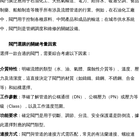
閥門廣泛應用于石油化工、天然氣輸送、電力、給排水、暖通空調、食品
制藥、船舶制造等幾乎所有涉及流體管道的行業。例如，在石油化工廠
中，閥門用于控制各種原料、中間產品和成品的輸送；在城市供水系統
中，閥門則是管網調度和維修的關鍵設備。
閥門選購的關鍵考量因素
選擇一款合適的閥門，需要綜合考慮以下因素：
介質特性
：明確流體的類型（水、油、氣體、腐蝕性介質等）、溫度、壓
力及清潔度，這直接決定了閥門的材質（如鑄鐵、鑄鋼、不銹鋼、合金
等）和結構選擇。
工作參數
：準確了解管道的公稱通徑（DN）、公稱壓力（PN）或壓力等
級（Class），以及工作溫度范圍。
功能要求
：確定閥門是用于切斷、調節、分流、安全保護還是防倒流，據
此選擇對應的閥門類型。
連接方式
：閥門與管道的連接方式需匹配，常見的有法蘭連接、螺紋連